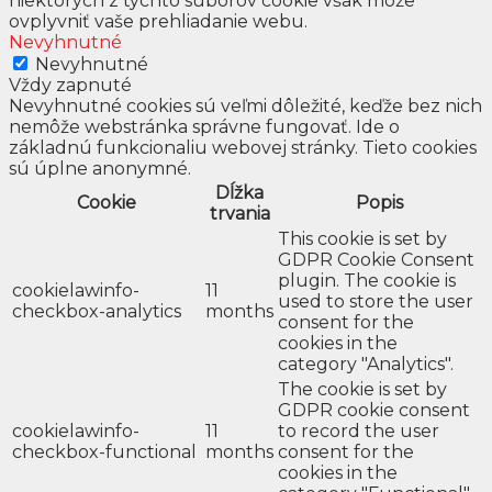
niektorých z týchto súborov cookie však môže
ovplyvniť vaše prehliadanie webu.
Nevyhnutné
Nevyhnutné
Vždy zapnuté
Nevyhnutné cookies sú veľmi dôležité, keďže bez nich
nemôže webstránka správne fungovať. Ide o
základnú funkcionaliu webovej stránky. Tieto cookies
sú úplne anonymné.
Dĺžka
Cookie
Popis
trvania
This cookie is set by
GDPR Cookie Consent
plugin. The cookie is
cookielawinfo-
11
used to store the user
checkbox-analytics
months
consent for the
cookies in the
category "Analytics".
The cookie is set by
GDPR cookie consent
cookielawinfo-
11
to record the user
checkbox-functional
months
consent for the
cookies in the