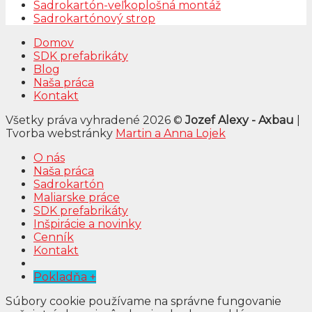
Sadrokartón-veľkoplošná montáž
Sadrokartónový strop
Domov
SDK prefabrikáty
Blog
Naša práca
Kontakt
Všetky práva vyhradené 2026 ©
Jozef Alexy - Axbau
|
Tvorba webstránky
Martin a Anna Lojek
O nás
Naša práca
Sadrokartón
Maliarske práce
SDK prefabrikáty
Inšpirácie a novinky
Cenník
Kontakt
Pokladňa
+
Súbory cookie používame na správne fungovanie