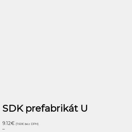
SDK prefabrikát U
9.12
€
(7.60
€
bez DPH)
–