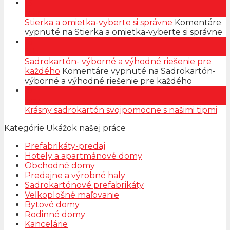
15
mar
Stierka a omietka-vyberte si správne
Komentáre
vypnuté
na Stierka a omietka-vyberte si správne
16
feb
Sadrokartón- výborné a výhodné riešenie pre
každého
Komentáre vypnuté
na Sadrokartón-
výborné a výhodné riešenie pre každého
19
nov
Krásny sadrokartón svojpomocne s našimi tipmi
Kategórie Ukážok našej práce
Prefabrikáty-predaj
Hotely a apartmánové domy
Obchodné domy
Predajne a výrobné haly
Sadrokartónové prefabrikáty
Veľkoplošné maľovanie
Bytové domy
Rodinné domy
Kancelárie