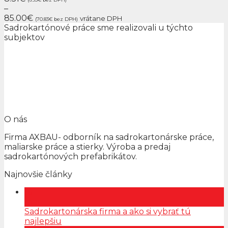
–
85.00
€
vrátane DPH
(70.83
€
bez DPH)
Sadrokartónové práce sme realizovali u týchto
subjektov
O nás
Firma AXBAU- odborník na sadrokartonárske práce,
maliarske práce a stierky. Výroba a predaj
sadrokartónových prefabrikátov.
Najnovšie články
16
mar
Sadrokartonárska firma a ako si vybrať tú
najlepšiu