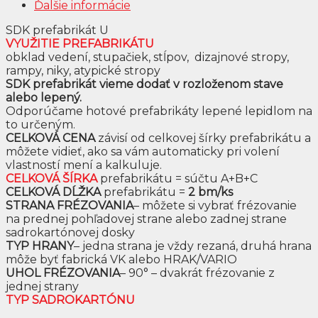
Ďalšie informácie
SDK prefabrikát U
VYUŽITIE PREFABRIKÁTU
obklad vedení, stupačiek, stĺpov, dizajnové stropy,
rampy, niky, atypické stropy
SDK prefabrikát vieme dodať v rozloženom stave
alebo lepený.
Odporúčame hotové prefabrikáty lepené lepidlom na
to určeným.
CELKOVÁ CENA
závisí od celkovej šírky prefabrikátu a
môžete vidieť, ako sa vám automaticky pri volení
vlastností mení a kalkuluje.
CELKOVÁ ŠÍRKA
prefabrikátu = súčtu A+B+C
CELKOVÁ DĹŽKA
prefabrikátu =
2 bm/ks
STRANA FRÉZOVANIA
– môžete si vybrať frézovanie
na prednej pohľadovej strane alebo zadnej strane
sadrokartónovej dosky
TYP HRANY
– jedna strana je vždy rezaná, druhá hrana
môže byť fabrická VK alebo HRAK/VARIO
UHOL FRÉZOVANIA
– 90° – dvakrát frézovanie z
jednej strany
TYP SADROKARTÓNU