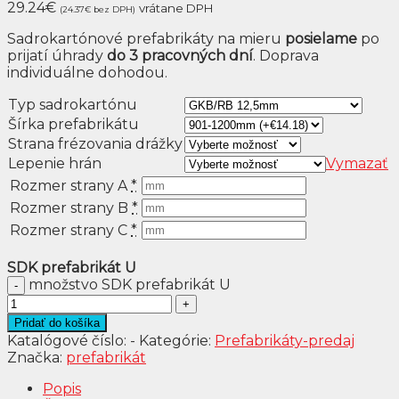
29.24
€
vrátane DPH
(24.37
€
bez DPH)
Sadrokartónové prefabrikáty na mieru
posielame
po
prijatí úhrady
do 3 pracovných dní
. Doprava
individuálne dohodou.
Typ sadrokartónu
Šírka prefabrikátu
Strana frézovania drážky
Lepenie hrán
Vymazať
Rozmer strany A
*
Rozmer strany B
*
Rozmer strany C
*
SDK prefabrikát U
množstvo SDK prefabrikát U
Pridať do košíka
Katalógové číslo:
-
Kategórie:
Prefabrikáty-predaj
Značka:
prefabrikát
Popis