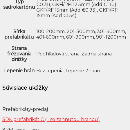
Typ
€0.31), GKFi/RFi 12,5mm (Add €1.10),
sadrokartónu
GKF/RF 15mm (Add €0.93), GKFi/RFi
15mm (Add €1.54)
Šírka
100-200mm, 201-300mm, 301-400mm,
prefabrikátu
401-600mm, 601-900mm, 901-1200mm
Strana
frézovania
Podhľadová strana, Zadná strana
drážky
Lepenie hrán
Bez lepenia, Lepenie 2 hrán
Súvisiace ukážky
Prefabrikáty-predaj
SDK prefabrikát C (L so zahnutou hranou)
9.26
€