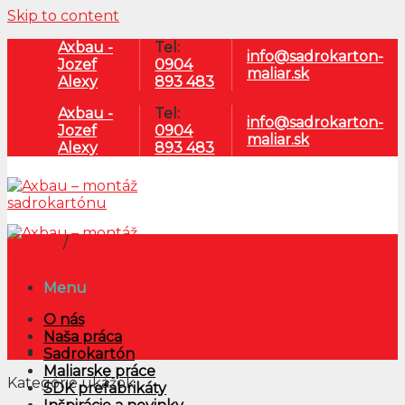
Skip to content
Axbau -
Tel:
info@sadrokarton-
Jozef
0904
maliar.sk
Alexy
893 483
Axbau -
Tel:
info@sadrokarton-
Jozef
0904
maliar.sk
Alexy
893 483
Domov
/
Prefabrikáty-predaj
Menu
O nás
Naša práca
Sadrokartón
Maliarske práce
Kategórie ukážok
SDK prefabrikáty