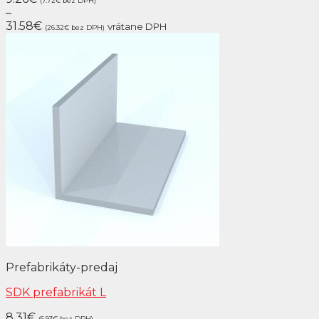
(7.72
€
bez DPH)
–
31.58
€
vrátane DPH
(26.32
€
bez DPH)
Prefabrikáty-predaj
SDK prefabrikát L
8.31
€
(6.93
€
bez DPH)