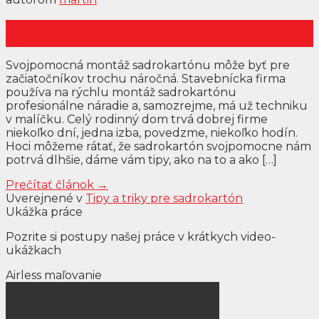
19
nov
Svojpomocná montáž sadrokartónu môže byť pre
začiatočníkov trochu náročná. Stavebnícka firma
používa na rýchlu montáž sadrokartónu
profesionálne náradie a, samozrejme, má už techniku
v malíčku. Celý rodinný dom trvá dobrej firme
niekoľko dní, jedna izba, povedzme, niekoľko hodín.
Hoci môžeme rátať, že sadrokartón svojpomocne nám
potrvá dlhšie, dáme vám tipy, ako na to a ako […]
Prečítať článok
→
Uverejnené v
Tipy a triky pre sadrokartón
Ukážka práce
Pozrite si postupy našej práce v krátkych video-
ukážkach
Airless maľovanie