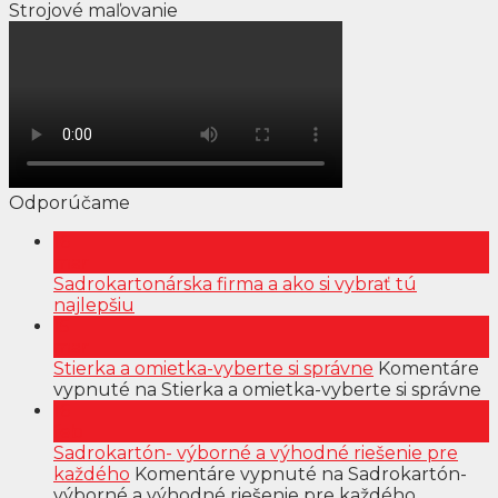
Strojové maľovanie
Odporúčame
16
mar
Sadrokartonárska firma a ako si vybrať tú
najlepšiu
15
mar
Stierka a omietka-vyberte si správne
Komentáre
vypnuté
na Stierka a omietka-vyberte si správne
16
feb
Sadrokartón- výborné a výhodné riešenie pre
každého
Komentáre vypnuté
na Sadrokartón-
výborné a výhodné riešenie pre každého