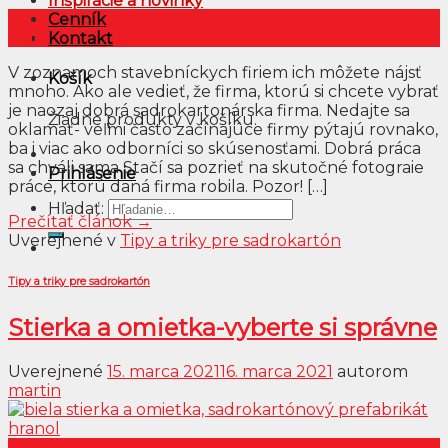
Inšpirácie a novinky
16
Cenník
mar
Kontakt
V zoznamoch stavebníckych firiem ich môžete nájsť
Košík
mnoho. Ako ale vedieť, že firma, ktorú si chcete vybrať
je naozaj dobrá sadrokartonárska firma. Nedajte sa
Žiadne produkty v košíku.
oklamať- veľmi často začínajúce firmy pýtajú rovnako,
ba i viac ako odborníci so skúsenosťami. Dobrá práca
sa chváli sama Stačí sa pozrieť na skutočné fotograie
Prihlásenie
práce, ktorú daná firma robila. Pozor! […]
Hľadať:
Prečítať článok
→
Uverejnené v
Tipy a triky pre sadrokartón
Tipy a triky pre sadrokartón
Stierka a omietka-vyberte si správne
Uverejnené
15. marca 2021
16. marca 2021
autorom
martin
15