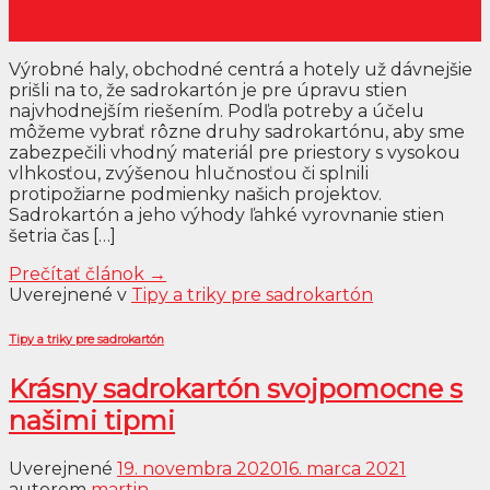
16
feb
Výrobné haly, obchodné centrá a hotely už dávnejšie
prišli na to, že sadrokartón je pre úpravu stien
najvhodnejším riešením. Podľa potreby a účelu
môžeme vybrať rôzne druhy sadrokartónu, aby sme
zabezpečili vhodný materiál pre priestory s vysokou
vlhkosťou, zvýšenou hlučnosťou či splnili
protipožiarne podmienky našich projektov.
Sadrokartón a jeho výhody ľahké vyrovnanie stien
šetria čas […]
Prečítať článok
→
Uverejnené v
Tipy a triky pre sadrokartón
Tipy a triky pre sadrokartón
Krásny sadrokartón svojpomocne s
našimi tipmi
Uverejnené
19. novembra 2020
16. marca 2021
autorom
martin