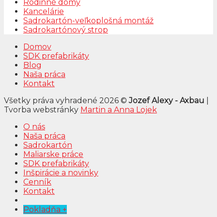
Rodinné domy
Kancelárie
Sadrokartón-veľkoplošná montáž
Sadrokartónový strop
Domov
SDK prefabrikáty
Blog
Naša práca
Kontakt
Všetky práva vyhradené 2026 ©
Jozef Alexy - Axbau
|
Tvorba webstránky
Martin a Anna Lojek
O nás
Naša práca
Sadrokartón
Maliarske práce
SDK prefabrikáty
Inšpirácie a novinky
Cenník
Kontakt
Pokladňa
+