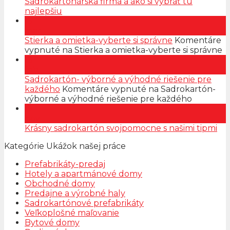
Sadrokartonárska firma a ako si vybrať tú
najlepšiu
15
mar
Stierka a omietka-vyberte si správne
Komentáre
vypnuté
na Stierka a omietka-vyberte si správne
16
feb
Sadrokartón- výborné a výhodné riešenie pre
každého
Komentáre vypnuté
na Sadrokartón-
výborné a výhodné riešenie pre každého
19
nov
Krásny sadrokartón svojpomocne s našimi tipmi
Kategórie Ukážok našej práce
Prefabrikáty-predaj
Hotely a apartmánové domy
Obchodné domy
Predajne a výrobné haly
Sadrokartónové prefabrikáty
Veľkoplošné maľovanie
Bytové domy