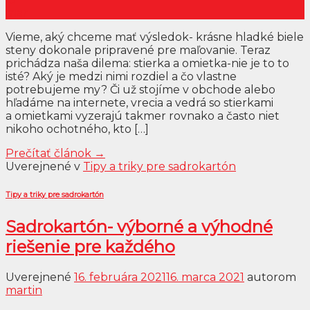
mar
Vieme, aký chceme mať výsledok- krásne hladké biele
steny dokonale pripravené pre maľovanie. Teraz
prichádza naša dilema: stierka a omietka-nie je to to
isté? Aký je medzi nimi rozdiel a čo vlastne
potrebujeme my? Či už stojíme v obchode alebo
hľadáme na internete, vrecia a vedrá so stierkami
a omietkami vyzerajú takmer rovnako a často niet
nikoho ochotného, kto […]
Prečítať článok
→
Uverejnené v
Tipy a triky pre sadrokartón
Tipy a triky pre sadrokartón
Sadrokartón- výborné a výhodné
riešenie pre každého
Uverejnené
16. februára 2021
16. marca 2021
autorom
martin