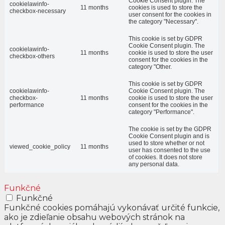
Cookie Consent plugin. The
cookielawinfo-
11 months
cookies is used to store the
checkbox-necessary
user consent for the cookies in
the category "Necessary".
This cookie is set by GDPR
Cookie Consent plugin. The
cookielawinfo-
11 months
cookie is used to store the user
checkbox-others
consent for the cookies in the
category "Other.
This cookie is set by GDPR
cookielawinfo-
Cookie Consent plugin. The
checkbox-
11 months
cookie is used to store the user
performance
consent for the cookies in the
category "Performance".
The cookie is set by the GDPR
Cookie Consent plugin and is
used to store whether or not
viewed_cookie_policy
11 months
user has consented to the use
of cookies. It does not store
any personal data.
Funkčné
Funkčné
Funkčné cookies pomáhajú vykonávať určité funkcie,
ako je zdieľanie obsahu webových stránok na