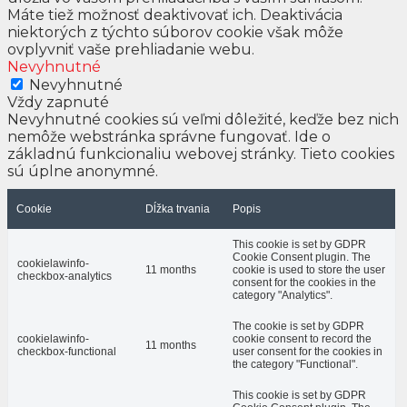
Máte tiež možnosť deaktivovať ich. Deaktivácia
niektorých z týchto súborov cookie však môže
ovplyvniť vaše prehliadanie webu.
Nevyhnutné
Nevyhnutné
Vždy zapnuté
Nevyhnutné cookies sú veľmi dôležité, keďže bez nich
nemôže webstránka správne fungovať. Ide o
základnú funkcionaliu webovej stránky. Tieto cookies
sú úplne anonymné.
Cookie
Dĺžka trvania
Popis
This cookie is set by GDPR
Cookie Consent plugin. The
cookielawinfo-
11 months
cookie is used to store the user
checkbox-analytics
consent for the cookies in the
category "Analytics".
The cookie is set by GDPR
cookielawinfo-
cookie consent to record the
11 months
checkbox-functional
user consent for the cookies in
the category "Functional".
This cookie is set by GDPR